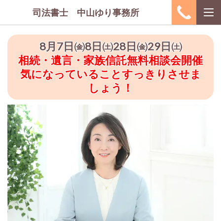
司法書士 中山ゆり事務所
8月7日㈮8日㈯28日㈮29日㈯
相続・遺言・家族信託無料相談会開催
気になっていることすっきりさせま
しょう！