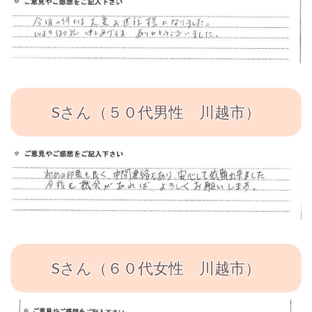
Sさん（５０代男性 川越市）
Sさん（６０代女性 川越市）