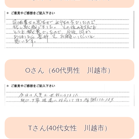
Oさん（60代男性 川越市）
Tさん(40代女性 川越市）