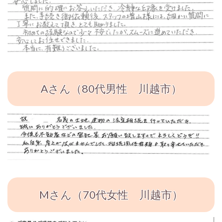
Aさん（80代男性 川越市）
Mさん（70代女性 川越市）