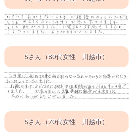
Sさん（80代女性 川越市）
Sさん（70代女性 川越市）