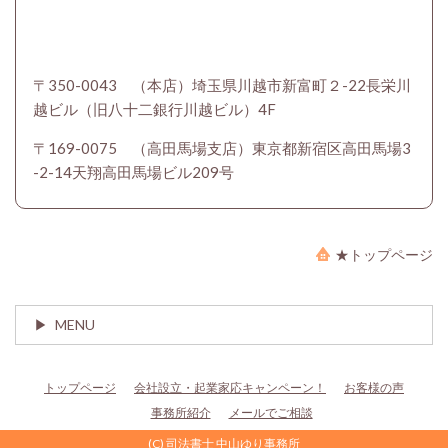
〒350-0043 （本店）埼玉県川越市新富町２-22長栄川
越ビル（旧八十二銀行川越ビル）4F
〒169-0075 （高田馬場支店）東京都新宿区高田馬場3
-2-14天翔高田馬場ビル209号
★トップページ
MENU
トップページ
会社設立・起業家応キャンペーン！
お客様の声
事務所紹介
メールでご相談
(C) 司法書士 中山ゆり事務所