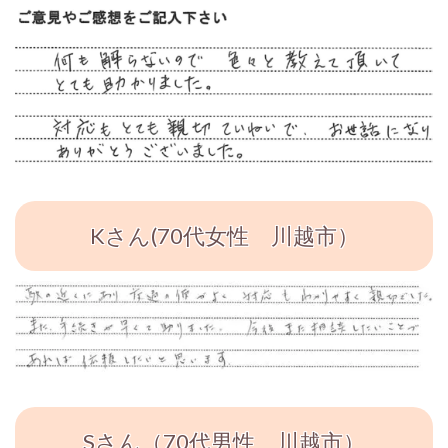
Kさん(70代女性 川越市）
Sさん（70代男性 川越市）