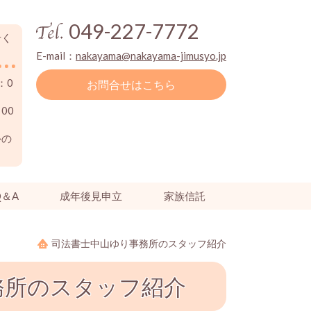
049-227-7772
せく
E-mail：
nakayama@nakayama-jimusyo.jp
：0
お問合せはこちら
00
外の
＆A
成年後見申立
家族信託
司法書士中山ゆり事務所のスタッフ紹介
務所のスタッフ紹介