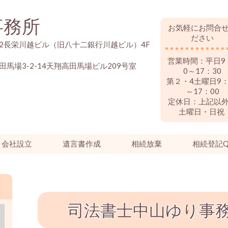
事務所
お気軽にお問合
ださい
-22長栄川越ビル（旧八十二銀行川越ビル）4F
営業時間：平日9
田馬場3-2-14天翔高田馬場ビル209号室
0～17：30
第２・4土曜日9：
～17：00
定休日：上記以
土曜日・日祝
会社設立
遺言書作成
相続放棄
相続登記Q
司法書士中山ゆり事